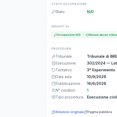
STATO OCCUPAZIONE
Stato
:
N/D
INSIGHT AI
Occupazione N/D
Nessun abuso critic
PROCEDURA
Tribunale
:
Tribunale di BR
Esecuzione
:
302/2024 — Lot
Tentativo
:
3° Esperimento
Data asta
:
10/9/2026
Pubblicazione
:
16/6/2026
N° creditori
:
1
Tipo procedura
:
Esecuzione civi
Annuncio originale
Pagina pubblica