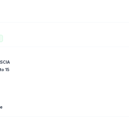
o
ESCIA
to 15
le