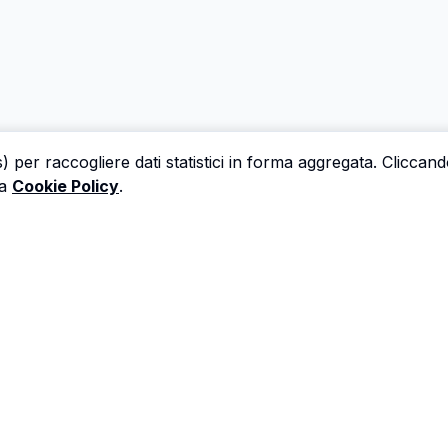
s) per raccogliere dati statistici in forma aggregata. Cliccan
a
Cookie Policy
.
 una perizia è un'ora che non dedichi a trovare il prossi
Astalista ti restituisce quel tempo.
Riprenditelo.
Privacy Policy
Cookie Policy
Termini di Servizio
©
2026
Astalista. Tutti i diritti riservati.
v1.3.23