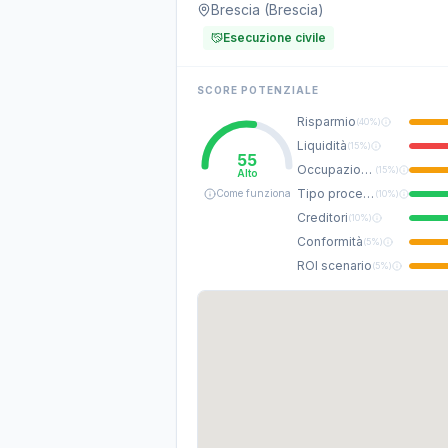
Brescia (Brescia)
Esecuzione civile
SCORE POTENZIALE
Risparmio
(
40%
)
Liquidità
(
15%
)
55
Occupazione
(
15%
)
Alto
Tipo procedura
Come funziona
(
10%
)
Creditori
(
10%
)
Conformità
(
5%
)
ROI scenario
(
5%
)