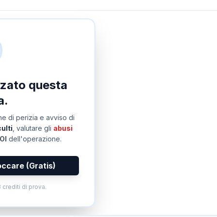
izzato questa
a.
e di perizia e avviso di
ulti
, valutare gli
abusi
OI
dell'operazione.
occare (Gratis)
 crediti di prova.