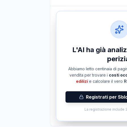
L'AI ha già anal
perizi
Abbiamo letto centinaia di pagin
vendita per trovare i
costi occ
edilizi
e calcolare il vero
R
Registrati per Sbl
La registrazione include 3