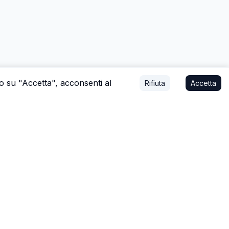
do su "Accetta", acconsenti al
Rifiuta
Accetta
mo affare, o a stare con la tua famiglia.