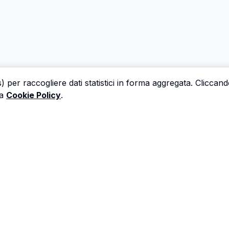
s) per raccogliere dati statistici in forma aggregata. Cliccan
a
Cookie Policy
.
 una perizia è un'ora che non dedichi a trovare il prossi
Astalista ti restituisce quel tempo.
Riprenditelo.
Privacy Policy
Cookie Policy
Termini di Servizio
©
2026
Astalista. Tutti i diritti riservati.
v1.3.23