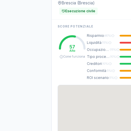
Brescia (Brescia)
Esecuzione civile
SCORE POTENZIALE
Risparmio
(
40%
)
Liquidità
(
15%
)
57
Occupazione
(
15%
)
Alto
Tipo procedura
Come funziona
(
10%
)
Creditori
(
10%
)
Conformità
(
5%
)
ROI scenario
(
5%
)