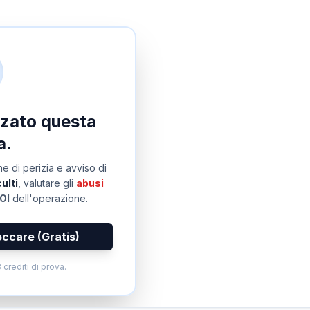
izzato questa
a.
e di perizia e avviso di
ulti
, valutare gli
abusi
OI
dell'operazione.
occare (Gratis)
 crediti di prova.