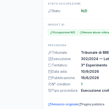
STATO OCCUPAZIONE
Stato
:
N/D
INSIGHT AI
Occupazione N/D
Nessun abuso critic
PROCEDURA
Tribunale
:
Tribunale di BR
Esecuzione
:
302/2024 — Lot
Tentativo
:
3° Esperimento
Data asta
:
10/9/2026
Pubblicazione
:
16/6/2026
N° creditori
:
1
Tipo procedura
:
Esecuzione civi
Annuncio originale
Pagina pubblica