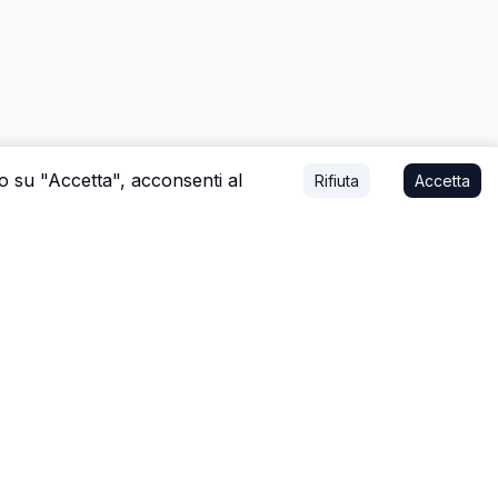
do su "Accetta", acconsenti al
Rifiuta
Accetta
mo affare, o a stare con la tua famiglia.