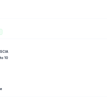
o
ESCIA
to 10
le