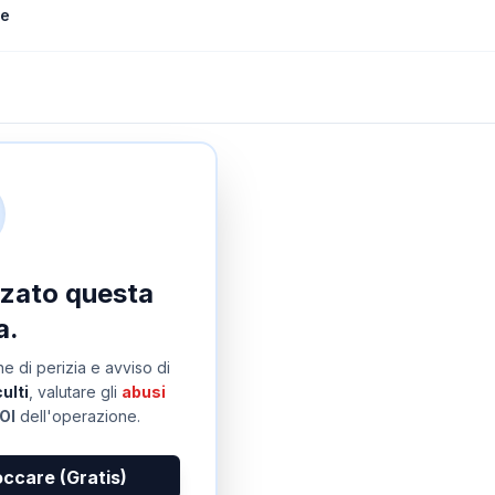
le
izzato questa
a.
e di perizia e avviso di
ulti
, valutare gli
abusi
OI
dell'operazione.
occare (Gratis)