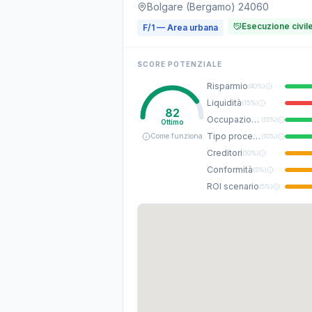
Bolgare (Bergamo) 24060
Esecuzione civil
F/1 — Area urbana
SCORE POTENZIALE
Risparmio
(
40%
)
Liquidità
(
15%
)
82
Occupazione
(
15%
)
Ottimo
Tipo procedura
Come funziona
(
10%
)
Creditori
(
10%
)
Conformità
(
5%
)
ROI scenario
(
5%
)