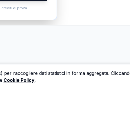
 crediti di prova.
s) per raccogliere dati statistici in forma aggregata. Cliccan
a
Cookie Policy
.
 una perizia è un'ora che non dedichi a trovare il prossi
Astalista ti restituisce quel tempo.
Riprenditelo.