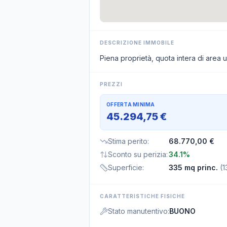
DESCRIZIONE IMMOBILE
Piena proprietà, quota intera di area u
PREZZI
OFFERTA MINIMA
45.294,75 €
Stima perito
:
68.770,00 €
Sconto su perizia
:
34.1%
Superficie
:
335 mq princ.
(
1
CARATTERISTICHE FISICHE
Stato manutentivo
:
BUONO