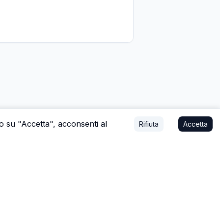
do su "Accetta", acconsenti al
Rifiuta
Accetta
mo affare, o a stare con la tua famiglia.