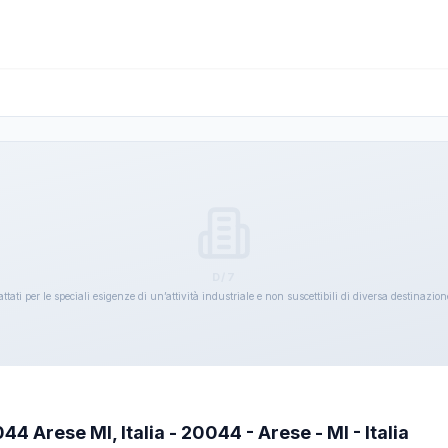
D/7
ttati per le speciali esigenze di un’attività industriale e non suscettibili di diversa destinazi
4 Arese MI, Italia - 20044 - Arese - MI - Italia