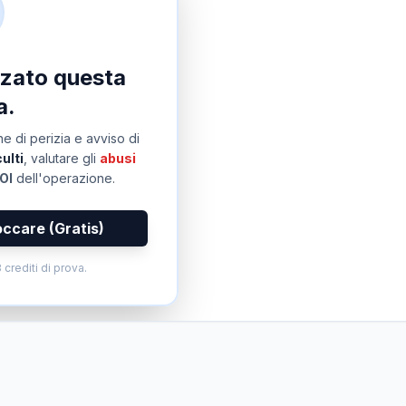
izzato questa
a.
e di perizia e avviso di
ulti
, valutare gli
abusi
OI
dell'operazione.
occare (Gratis)
 crediti di prova.