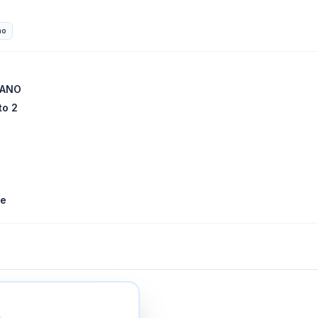
mo
LANO
to 2
le