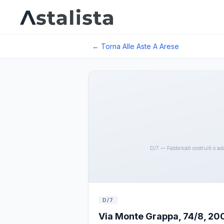
← Torna Alle Aste A
Arese
D/7 — Fabbricati costruiti o ada
D/7
Via Monte Grappa, 74/8, 2004