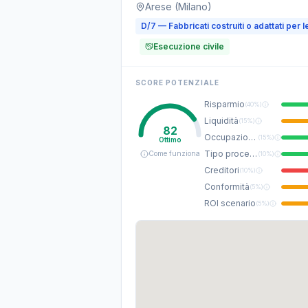
Arese (Milano)
D/7 — Fabbricati costruiti o adattati per l
Esecuzione civile
SCORE POTENZIALE
Risparmio
(
40%
)
Liquidità
(
15%
)
82
Occupazione
(
15%
)
Ottimo
Tipo procedura
Come funziona
(
10%
)
Creditori
(
10%
)
Conformità
(
5%
)
ROI scenario
(
5%
)