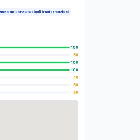
stinazione senza radicali trasformazioni
100
50
100
100
40
50
50