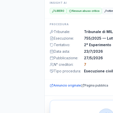
INSIGHT AI
LIBERO
Nessun abuso critico
otti
PROCEDURA
Tribunale
:
Tribunale di MI
Esecuzione
:
755/2025 — Lot
Tentativo
:
2° Esperimento
Data asta
:
23/7/2026
Pubblicazione
:
27/5/2026
N° creditori
:
7
Tipo procedura
:
Esecuzione civi
Annuncio originale
Pagina pubblica