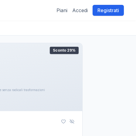
Piani
Accedi
Registrati
Sconto
29
%
one senza radicali trasformazioni