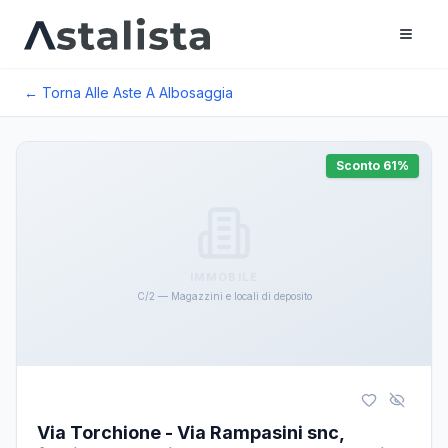
← Torna Alle Aste A
Albosaggia
Sconto
61
%
IMMOBILE
C/2 — Magazzini e locali di deposito
Via Torchione - Via Rampasini snc,