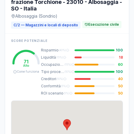
frazione Torchione - 23010 - Albosaggia -
SO - Italia
Albosaggia (Sondrio)
Esecuzione civile
C/2 — Magazzini e locali di deposito
SCORE POTENZIALE
Risparmio
100
(
40%
)
Liquidità
18
(
15%
)
71
Occupazione
60
(
15%
)
Alto
Tipo procedura
100
Come funziona
(
10%
)
Creditori
40
(
10%
)
Conformità
50
(
5%
)
ROI scenario
50
(
5%
)