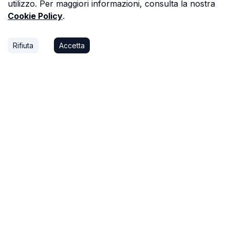
utilizzo. Per maggiori informazioni, consulta la nostra
Cookie Policy
.
Rifiuta
Accetta
P.S.
Ogni ora che passi a cercare dati in una
perizia è un'ora che non dedichi a trovare il
prossimo affare, o a stare con la tua famiglia.
Astalista ti restituisce quel tempo.
Riprenditelo.
Privacy Policy
Cookie Policy
Termini di Servizio
©
2026
Astalista. Tutti i diritti
v1.3.23
riservati.