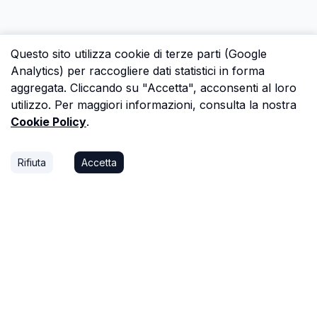
Questo sito utilizza cookie di terze parti (Google
Analytics) per raccogliere dati statistici in forma
aggregata. Cliccando su "Accetta", acconsenti al loro
utilizzo. Per maggiori informazioni, consulta la nostra
Cookie Policy
.
Rifiuta
Accetta
P.S.
Ogni ora che passi a cercare dati in una
perizia è un'ora che non dedichi a trovare il
prossimo affare, o a stare con la tua famiglia.
Astalista ti restituisce quel tempo.
Riprenditelo.
Privacy Policy
Cookie Policy
Termini di Servizio