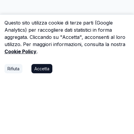
Questo sito utilizza cookie di terze parti (Google
Analytics) per raccogliere dati statistici in forma
aggregata. Cliccando su "Accetta", acconsenti al loro
utilizzo. Per maggiori informazioni, consulta la nostra
Cookie Policy
.
Rifiuta
Accetta
P.S.
Ogni ora che passi a cercare dati in una
perizia è un'ora che non dedichi a trovare il
prossimo affare, o a stare con la tua famiglia.
Astalista ti restituisce quel tempo.
Riprenditelo.
Privacy Policy
Cookie Policy
Termini di Servizio