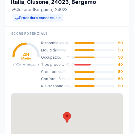
Italia, Clusone, 24023, Bergamo
Clusone (Bergamo) 24023
Procedura concorsuale
SCORE POTENZIALE
Risparmio
50
(
40%
)
Liquidità
50
(
15%
)
49
Occupazione
50
(
15%
)
Medio
Tipo procedura
40
Come funziona
(
10%
)
Creditori
50
(
10%
)
Conformità
50
(
5%
)
ROI scenario
50
(
5%
)